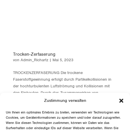
Trocken-Zerfaserung
von
Admin_Richartz
|
Mai 5, 2023
TROCKEN­­­­­ZER­FASER­UNG Die trockene
Faserstoffgewinnung erfolgt durch Partikelkollisionen in
der hochturbulenten Luftströmung und Kollisionen mit
den Einbauten. Durch das Zusammenwirken von
Prallbeanspruchungen an einer Körperfläche und einer...
Zustimmung verwalten
Um Ihnen ein optimales Erlebnis zu bieten, verwenden wir Technologien wie
Cookies, um Geräteinformationen zu speichern und/oder darauf zuzugreifen.
Nächste Einträge »
Wenn Sie diesen Technologien zustimmen, können wir Daten wie das
Suchen
Surfverhalten oder eindeutige IDs auf dieser Website verarbeiten. Wenn Sie