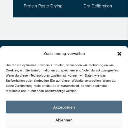
Protein Paste Drying
Dry Defibration
Zustimmung verwalten
MAHLTECHNIK GORGENS GmbH
Um dir ein optimales Erlebnis zu bieten, verwenden wir Technologien wie
Cookies, um Geräteinformationen zu speichern und/oder darauf zuzugreifen.
Norfer Strasse 22 · D-41539 Dormagen
Wenn du diesen Technologien zustimmst, können wir Daten wie das
+49 (0) 21 33 – 24 51 -0

Surfverhalten oder eindeutige IDs auf dieser Website verarbeiten. Wenn du
deine Zustimmung nicht erteilst oder zurückziehst, können bestimmte
+49 (0) 21 33 – 24 51 44

Merkmale und Funktionen beeinträchtigt werden.
info@mahltechnik-goergens.de

Akzeptieren
Ablehnen